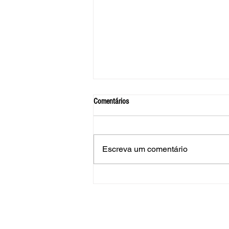
Comentários
Escreva um comentário
FITIASP realiza encontro de
atualização sobre a NR-1 em Araras
© 