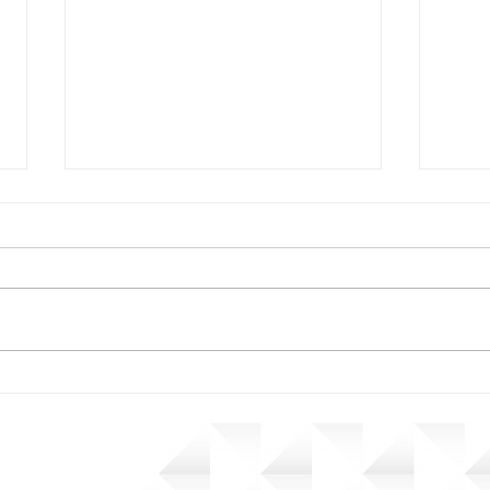
Reunião do Sindicato com a Lactalis
ÚLTIM
marca o início das negociações do
KIT E
ACT
2024 por Sindicato da Alimentação de Araras e Leme. Criado por Efeito Comunica