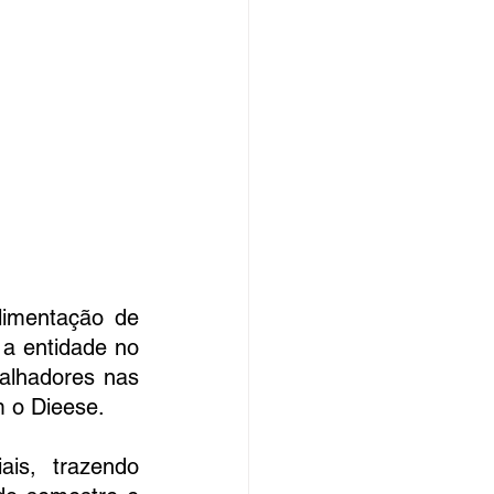
limentação de 
a entidade no 
alhadores nas 
m o Dieese.
is, trazendo 