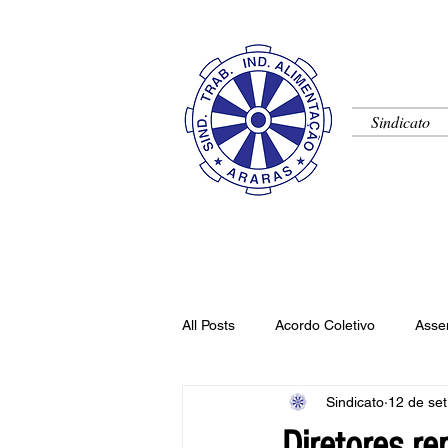
Sindicato
All Posts
Acordo Coletivo
Asse
Sindicato
12 de set
Artigo
Comunicado
Ban
Diretores r