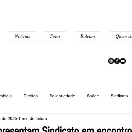
Notícias
Fotos
Boletins
Quem s
mbleia
Direitos
Solidariedade
Saúde
Sindicato
. de 2025
1 min de leitura
co de Horas
epresentam Sindicato em encontro