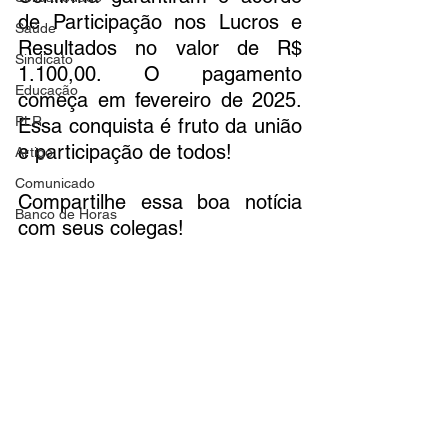
de Participação nos Lucros e 
Saúde
Resultados no valor de R$ 
Sindicato
1.100,00. O pagamento 
Educação
começa em fevereiro de 2025. 
PLR
Essa conquista é fruto da união 
e participação de todos!
Artigo
Comunicado
Compartilhe essa boa notícia 
Banco de Horas
com seus colegas!