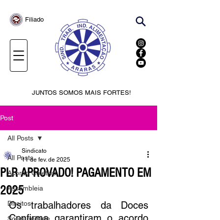
Filiado
JUNTOS SOMOS MAIS FORTES!
Post
All Posts
Sindicato
All Posts
11 de fev. de 2025
PLR APROVADO! PAGAMENTO EM
Acordo Coletivo
2025
Assembleia
Direitos
Os trabalhadores da Doces 
Confirma garantiram o acordo 
Solidariedade