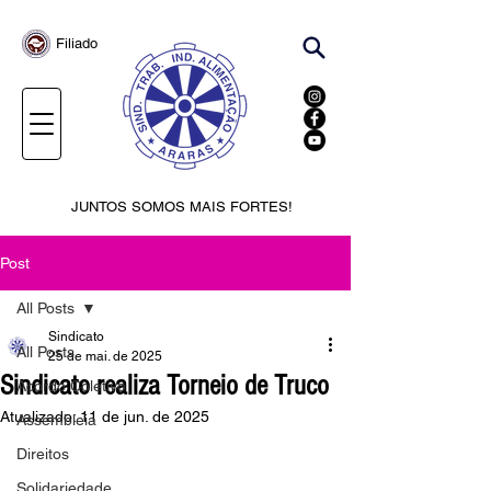
Filiado
JUNTOS SOMOS MAIS FORTES!
Post
All Posts
Sindicato
All Posts
25 de mai. de 2025
Sindicato realiza Torneio de Truco
Acordo Coletivo
Atualizado:
11 de jun. de 2025
Assembleia
Direitos
Solidariedade